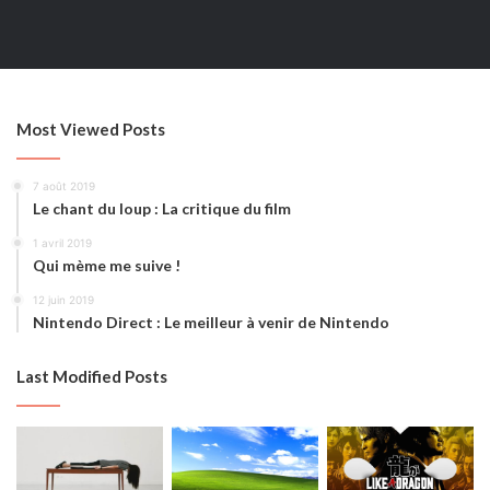
partie de la force du scénario coté Kiryu joue sur la
nostalgie et l’attachement que l’on a envers le personnage,
créant donc un manque d’empathie et d’intérêt de ces
moments pour les personnes commençant la saga ou ceux
ayant manqué les volets numérotés.
Most Viewed Posts
Souvenirs du Dragon de Dojima…
7 août 2019
Le chant du loup : La critique du film
1 avril 2019
Qui mème me suive !
12 juin 2019
Nintendo Direct : Le meilleur à venir de Nintendo
Last Modified Posts