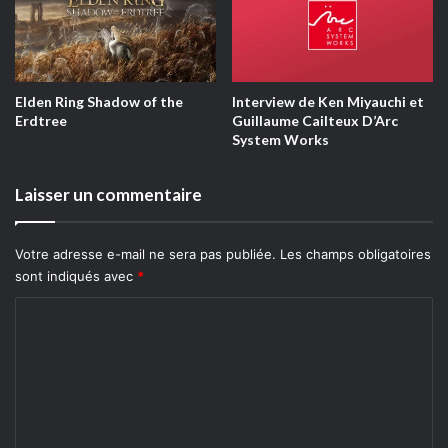
de farmer pour venir à bout de l’aventure principale. Les
jobs vous permettront de débloquer de nouvelles habilités
que vous pourrez retenir et utiliser sur d’autres jobs afin
de parfaire votre équipe ultime pour venir à bout des pires
Elden Ring Shadow of the
Interview de Ken Miyauchi et
Erdtree
Guillaume Cailteux D’Arc
donjons du jeu.
System Works
Bienvenu à Hawaii !
Laisser un commentaire
Votre adresse e-mail ne sera pas publiée.
Les champs obligatoires
sont indiqués avec
*
C
o
m
m
e