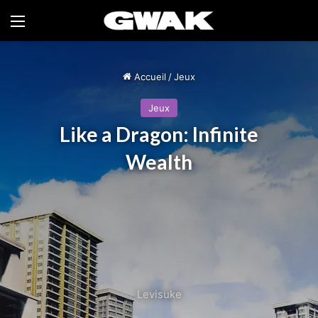
Menu
Accueil
/
Jeux
Jeux
Like a Dragon: Infinite
Wealth
Levisuke