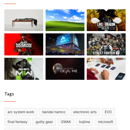
Tags
arc system work
bandai namco
electronic arts
EVO
final fantasy
guilty gear
GWAK
kojima
microsoft