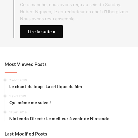
Ce dimanche, nous avons reçu au sein du Sunday,
Hubert Nguyen, le co-rédacteur en chef d’Ubergizmo.
Nous avons revu ensemble…
Lire la suite »
Most Viewed Posts
7 août 2019
Le chant du loup : La critique du film
1 avril 2019
Qui mème me suive !
12 juin 2019
Nintendo Direct : Le meilleur à venir de Nintendo
Last Modified Posts