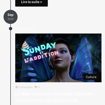
Lire la suite »
Sep
- 2020 -
16 septembre
Culture
Dataripper
0
La über interview de Hubert Nguyen :
co-fondateur ubergizmo.com