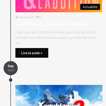
Actualités
MrQuaRaté
0
La rentrée du Sunday et l’addition
C’est sous les cotillons du retour que c’est déroulé la
première de cette nouvelle saison, qui était en direct
sur…
Lire la suite »
Sep
- 2022 -
19 septembre