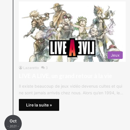
Jeux
Lazaretto
3
LIVE A LIVE, un grand retour à la vie
Il existe beaucoup de jeux vidéo devenus cultes et qui
ne sont jamais arrivés chez nous. Alors qu’en 1994, le…
Lire la suite »
Oct
- 2021 -