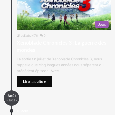
Jeux
LeKabuki76
0
Xenoblade Chronicles 3 : La guerre des
mondes
La sortie fin juillet de Xenoblade Chronicles 3, nous
rappelle que cinq longues années nous séparent du
précédent épisode. Avec…
Lire la suite »
Août
- 2022 -
15 août