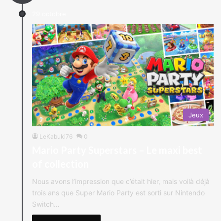
29 octobre
Jeux
LeKabuki76
0
Mario Party Superstars – Le maxi best
of collection
Nous avons l’impression que c’était hier, mais voilà déjà
trois ans que Super Mario Party est sorti sur Nintendo
Switch…