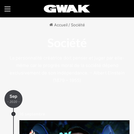
Menu
Accueil
/
Société
Société
La personnalité créatrice doit penser et juger par elle-
même car le progrès moral de la société dépend
exclusivement de son indépendance. – Albert Einstein
(1879 – 1955)
Sep
- 2020 -
16 septembre