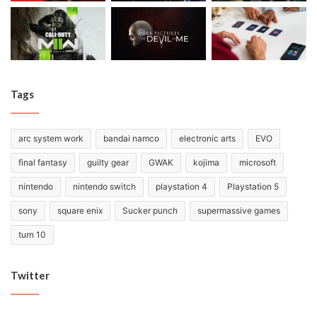
Tags
arc system work
bandai namco
electronic arts
EVO
final fantasy
guilty gear
GWAK
kojima
microsoft
nintendo
nintendo switch
playstation 4
Playstation 5
sony
square enix
Sucker punch
supermassive games
turn 10
Twitter