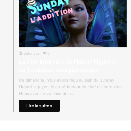
Dataripper
0
La über interview de Hubert Nguyen :
co-fondateur ubergizmo.com
Ce dimanche, nous avons reçu au sein du Sunday,
Hubert Nguyen, le co-rédacteur en chef d’Ubergizmo.
Nous avons revu ensemble…
Lire la suite »