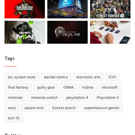
Tags
arc system work
bandai namco
electronic arts
EVO
final fantasy
guilty gear
GWAK
kojima
microsoft
nintendo
nintendo switch
playstation 4
Playstation 5
sony
square enix
Sucker punch
supermassive games
turn 10