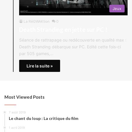
Jeux
La RéGWAKtion
0
Death Stranding en jette sur PC !
Séance de rattrapage ou redécouverte en qualité max :
Death Stranding débarque sur PC. Edité cette fois-ci
par 505 games,…
Lire la suite »
Most Viewed Posts
7 août 2019
Le chant du loup : La critique du film
1 avril 2019