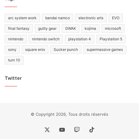
arc system work
bandai namco
electronic arts
EVO
final fantasy
guilty gear
GWAK
kojima
microsoft
nintendo
nintendo switch
playstation 4
Playstation 5
sony
square enix
Sucker punch
supermassive games
turn 10
Twitter
© Copyright 2026, Tous droits réservés
X
YouTube
Twitch
TikTok