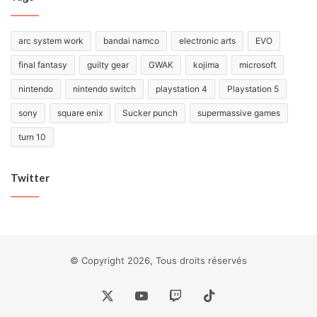
arc system work
bandai namco
electronic arts
EVO
final fantasy
guilty gear
GWAK
kojima
microsoft
nintendo
nintendo switch
playstation 4
Playstation 5
sony
square enix
Sucker punch
supermassive games
turn 10
Twitter
© Copyright 2026, Tous droits réservés
X
YouTube
Twitch
TikTok