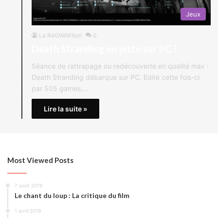
Jeux
La RéGWAKtion
0
Death Stranding en jette sur PC !
Séance de rattrapage ou redécouverte en qualité max :
Death Stranding débarque sur PC. Edité cette fois-ci
par 505 games,…
Lire la suite »
Most Viewed Posts
7 août 2019
Le chant du loup : La critique du film
1 avril 2019