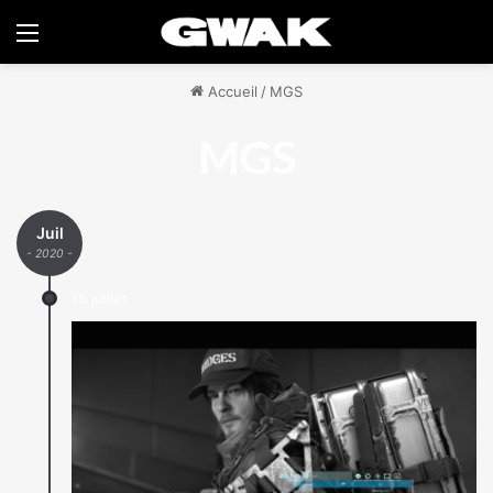
Menu
Accueil
/
MGS
MGS
Juil
- 2020 -
15 juillet