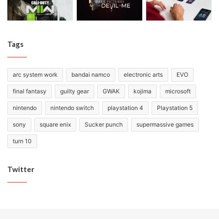
Tags
arc system work
bandai namco
electronic arts
EVO
final fantasy
guilty gear
GWAK
kojima
microsoft
nintendo
nintendo switch
playstation 4
Playstation 5
sony
square enix
Sucker punch
supermassive games
turn 10
Twitter