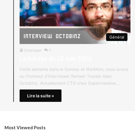
Général
Dataripper
0
Le Sunday du 28 Juin 2020
Cette semaine dans le Sunday et l’Addition, nous avons
eu l’honneur d’interviewer Romain Toutain Alias
Octobinz. Actuellement CTO chez Supermassive…
Lire la suite »
Most Viewed Posts