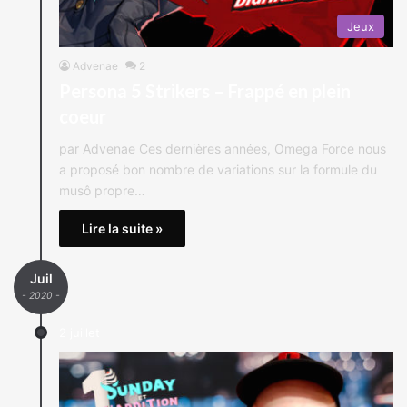
Jeux
Advenae
2
Persona 5 Strikers – Frappé en plein
coeur
par Advenae Ces dernières années, Omega Force nous
a proposé bon nombre de variations sur la formule du
musô propre…
Lire la suite »
Juil
- 2020 -
2 juillet