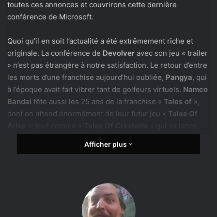
toutes ces annonces et couvrirons cette dernière
conférence de Microsoft.
Quoi qu’il en soit l’actualité a été extrêmement riche et
originale. La conférence de
Devolver
avec son jeu « trailer
» n’est pas étrangère à notre satisfaction. Le retour d’entre
les morts d’une franchise aujourd’hui oubliée,
Pangya
, qui
à l’époque avait fait vibrer tant de golfeurs virtuels.
Namco
Bandai
fête aussi les 25 ans de la franchise «
Tales of
»,
dont on attend énormément de leur futur jeu «
Tales Of
Arise
»; tout comme «
Tales Of Crestoria
» qui se lance
aujourd’hui sur mobile.
Afficher plus
Nous avons aussi profité de l’émission et de la présence
de
frionel
pour fêter les 30 ans de la
Neo Geo
. Console
mythique des années 90, qui a fait rêver des générations
de joueurs au travers de licences comme
King Of Fighters
ou
Samourai Shodown
. C’est LA console qui contribua le