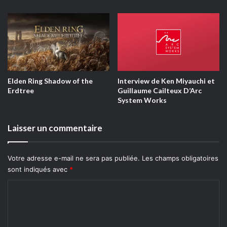
la composition, à qui l’on doit entre autres les musiques
des films de
Sergio Leone
. Quant à
Quaraté
, il nous narre
ses aventures sur la bêta de
Mortal Shell
.
L’équipe du
Sunday
vous souhaite une excellente
semaine, avant de vous retrouver le dimanche 26 juillet
Elden Ring Shadow of the
Interview de Ken Miyauchi et
pour une nouvelle émission, en attendant vous pouvez
Erdtree
Guillaume Cailteux D’Arc
nous suivre sur les
réseaux
pour avoir plus d’informations.
System Works
Vous retrouverez au micro :
Laisser un commentaire
MrQuaraté
Votre adresse e-mail ne sera pas publiée.
Les champs obligatoires
sont indiqués avec
*
Dataripper
C
Snakii
o
m
Aether