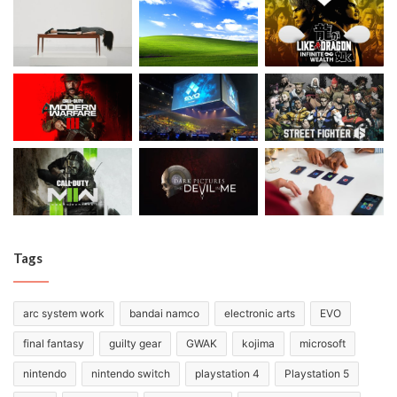
Tags
arc system work
bandai namco
electronic arts
EVO
final fantasy
guilty gear
GWAK
kojima
microsoft
nintendo
nintendo switch
playstation 4
Playstation 5