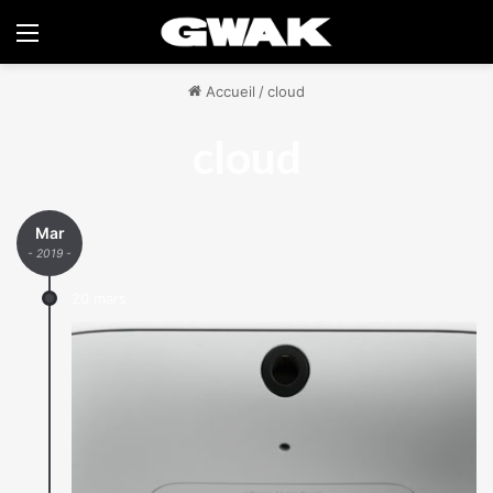
Menu
Accueil
/
cloud
cloud
Mar
- 2019 -
20 mars