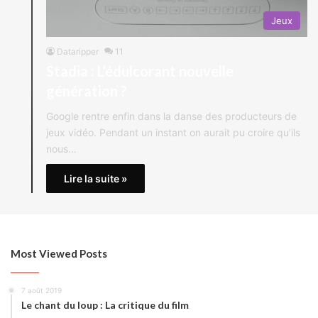
Jeux
Dataripper
11
Stadia : L’édulcorant nouvelle
génération ?
Google rentre enfin dans la danse des producteurs de
jeux vidéo. Pendant un instant on aurait pu croire qu’ils
nous…
Lire la suite »
Most Viewed Posts
7 août 2019
Le chant du loup : La critique du film