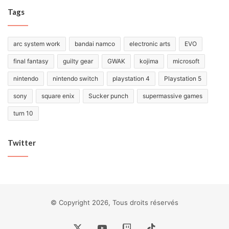
Tags
arc system work
bandai namco
electronic arts
EVO
final fantasy
guilty gear
GWAK
kojima
microsoft
nintendo
nintendo switch
playstation 4
Playstation 5
sony
square enix
Sucker punch
supermassive games
turn 10
Twitter
© Copyright 2026, Tous droits réservés
X
YouTube
Twitch
TikTok