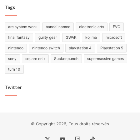
Tags
arc system work
bandai namco
electronic arts
EVO
final fantasy
guilty gear
GWAK
kojima
microsoft
nintendo
nintendo switch
playstation 4
Playstation 5
sony
square enix
Sucker punch
supermassive games
turn 10
Twitter
© Copyright 2026, Tous droits réservés
X
YouTube
Twitch
TikTok