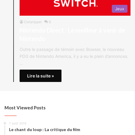
Jeux
Dataripper
6
Nintendo Direct : Le meilleur à venir de
Nintendo
Outre le passage de témoin avec Bowser, le nouveau
PDG de Nintendo America, il y a eu le plein d’annonces.
…
Lire la suite »
Most Viewed Posts
7 août 2019
Le chant du loup : La critique du film