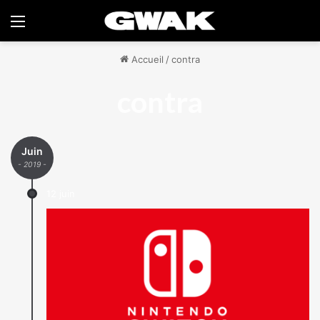
Menu
Accueil
/
contra
contra
Juin
- 2019 -
12 juin