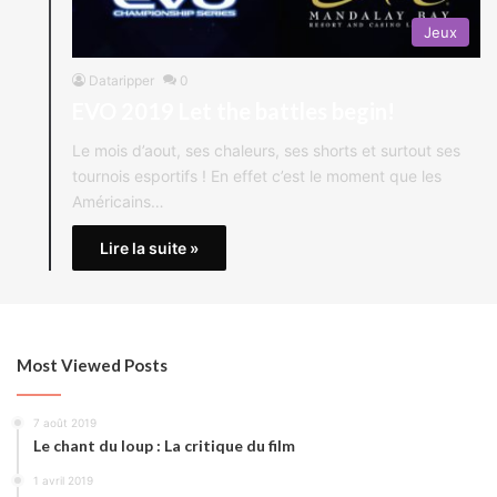
Jeux
Dataripper
0
EVO 2019 Let the battles begin!
Le mois d’aout, ses chaleurs, ses shorts et surtout ses
tournois esportifs ! En effet c’est le moment que les
Américains…
Lire la suite »
Most Viewed Posts
7 août 2019
Le chant du loup : La critique du film
1 avril 2019