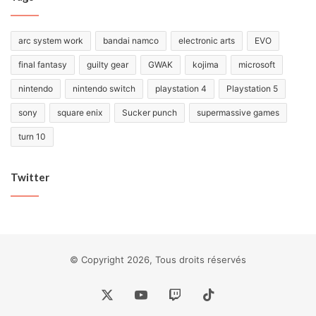
arc system work
bandai namco
electronic arts
EVO
final fantasy
guilty gear
GWAK
kojima
microsoft
nintendo
nintendo switch
playstation 4
Playstation 5
sony
square enix
Sucker punch
supermassive games
turn 10
Twitter
© Copyright 2026, Tous droits réservés
X
YouTube
Twitch
TikTok