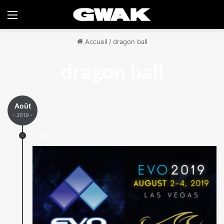
Menu
Accueil
/
dragon ball
dragon ball
Août
- 2019 -
1 août