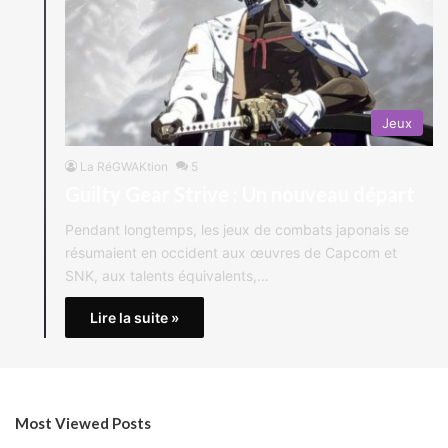
Jeux
La RéGWAKtion
5
Guilty Gear Strive : Un nouveau départ
Pendant longtemps, les jeux de combats japonais se
résumaient en occident aux œuvres de Capcom et
SNK, aux talents équivalents,…
Lire la suite »
Most Viewed Posts