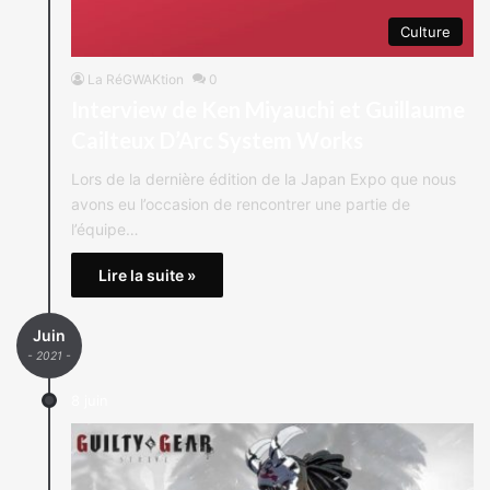
Culture
La RéGWAKtion
0
Interview de Ken Miyauchi et Guillaume
Cailteux D’Arc System Works
Lors de la dernière édition de la Japan Expo que nous
avons eu l’occasion de rencontrer une partie de
l’équipe…
Lire la suite »
Juin
- 2021 -
8 juin