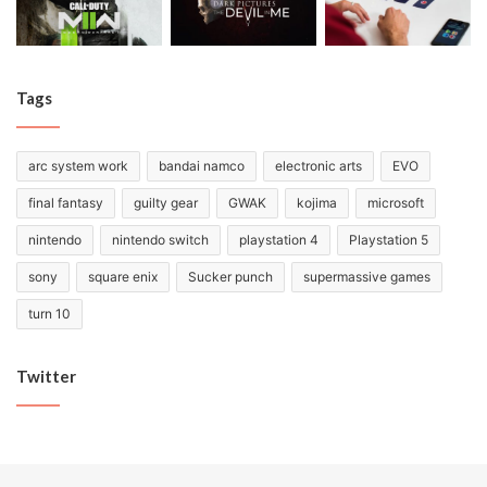
Tags
arc system work
bandai namco
electronic arts
EVO
final fantasy
guilty gear
GWAK
kojima
microsoft
nintendo
nintendo switch
playstation 4
Playstation 5
sony
square enix
Sucker punch
supermassive games
turn 10
Twitter