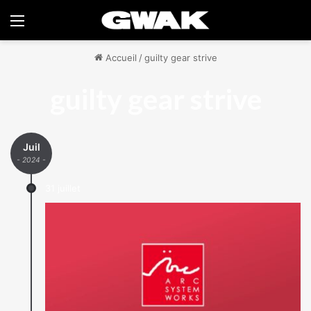
Menu
Accueil
/
guilty gear strive
guilty gear strive
Juil
- 2024 -
31 juillet