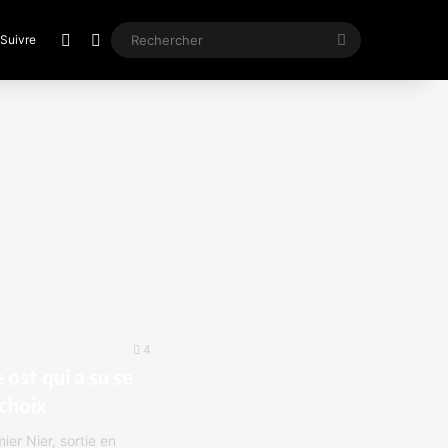
Article Aléatoire
Switch skin
Rechercher
Suivre
4
ost qui a su se
choix
er Nier, sortie en