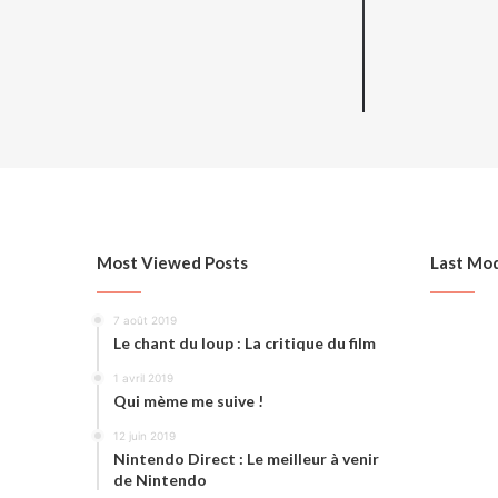
Most Viewed Posts
Last Mod
7 août 2019
Le chant du loup : La critique du film
1 avril 2019
Qui mème me suive !
12 juin 2019
Nintendo Direct : Le meilleur à venir
de Nintendo