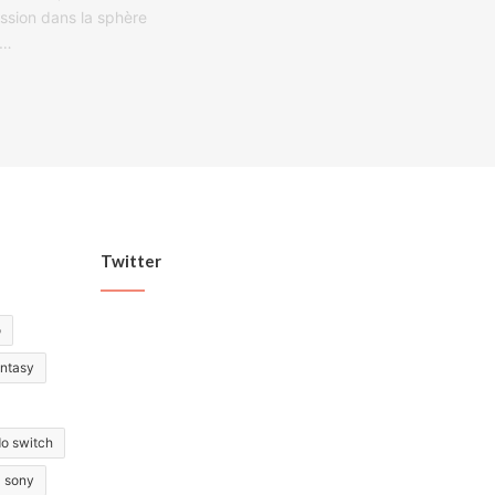
ession dans la sphère
e…
Twitter
o
antasy
do switch
sony