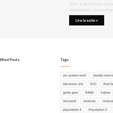
2010, avait fait forte impr
vidéoludique. Ce travail s
Lire la suite »
ified Posts
Tags
arc system work
bandai namc
electronic arts
EVO
final f
guilty gear
GWAK
kojima
microsoft
nintendo
ninten
playstation 4
Playstation 5