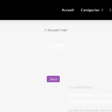
Accueil
Catégories
Accueil
/
nier
nier
Jeux
La RéGWAKtion
Nier Automata, une 
démarquer par ses 
La bande originale du premi