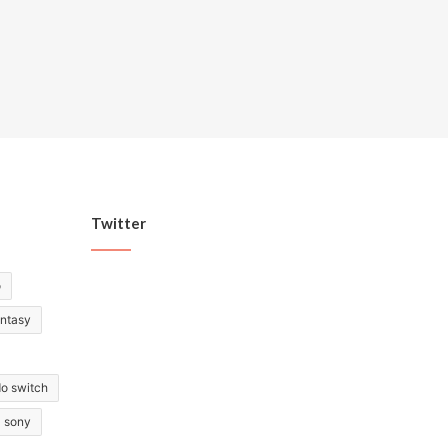
Twitter
o
antasy
do switch
sony