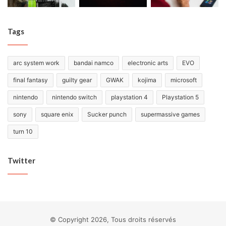
Tags
arc system work
bandai namco
electronic arts
EVO
final fantasy
guilty gear
GWAK
kojima
microsoft
nintendo
nintendo switch
playstation 4
Playstation 5
sony
square enix
Sucker punch
supermassive games
turn 10
Twitter
© Copyright 2026, Tous droits réservés