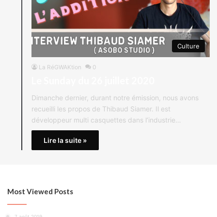
Culture
La RéGWAKtion
0
Le Sunday du 26 juillet 2020
Dimanche dernier, durant notre émission, nous avons
recueilli les propos de Thibaud Siamer. Il est
développeur multi casquettes dans l’industrie…
Lire la suite »
Most Viewed Posts
7 août 2019