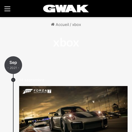
Menu
Accueil
/
xbox
xbox
Sep
- 2021 -
14 septembre