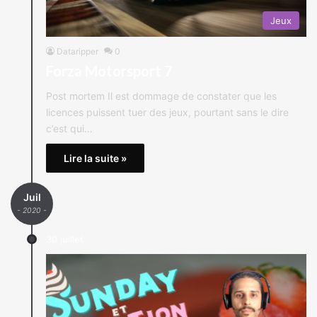
Jeux
Dataripper
0
Forza Motorsport 7
Post mortem Il est dommage de constater que les
licences puissent tuer des jeux, pourtant sans le dire
c’est qui…
Lire la suite »
Juil
- 2020 -
30 juillet