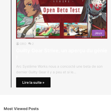
Jeux
ORO
2
Guilty Gear Strive, un aperçu du génie
!
Arc Système Works nous a concocté une beta de son
dernier Guilty Gear il y a peu et si le…
Lire la suite »
Most Viewed Posts