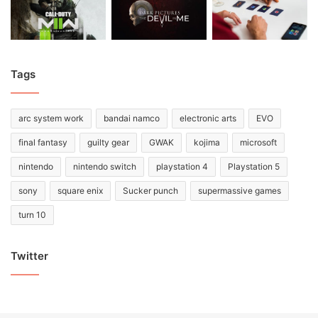
Tags
arc system work
bandai namco
electronic arts
EVO
final fantasy
guilty gear
GWAK
kojima
microsoft
nintendo
nintendo switch
playstation 4
Playstation 5
sony
square enix
Sucker punch
supermassive games
turn 10
Twitter