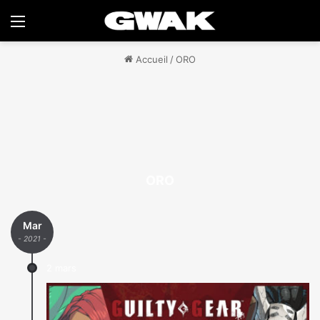
Menu
Accueil
/
ORO
ORO
Mar
- 2021 -
2 mars