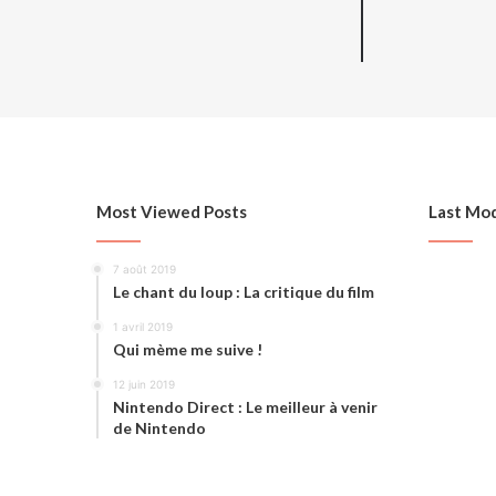
Most Viewed Posts
Last Mod
7 août 2019
Le chant du loup : La critique du film
1 avril 2019
Qui mème me suive !
12 juin 2019
Nintendo Direct : Le meilleur à venir
de Nintendo