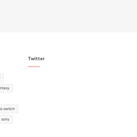
Twitter
o
antasy
do switch
sony