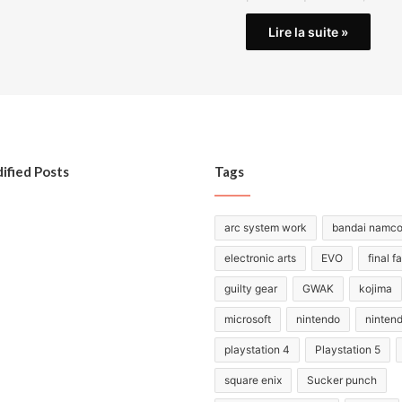
Lire la suite »
ified Posts
Tags
arc system work
bandai namc
electronic arts
EVO
final f
guilty gear
GWAK
kojima
microsoft
nintendo
ninten
playstation 4
Playstation 5
square enix
Sucker punch