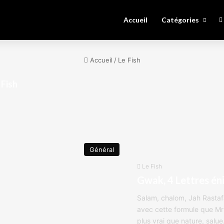
Accueil
Catégories
Accueil
/
Le Fish
 Fish
Général
Le Fish
Gwak, 4 Lettres é
Salam, chalom, Jah Rastafa
avec cette formule que M
plus vrai que nature, salu