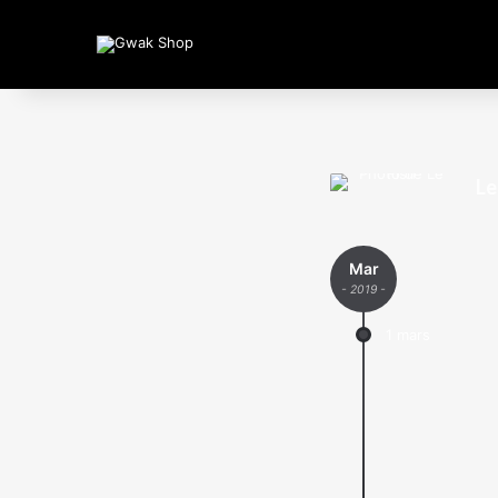
Le
Mar
- 2019 -
1 mars