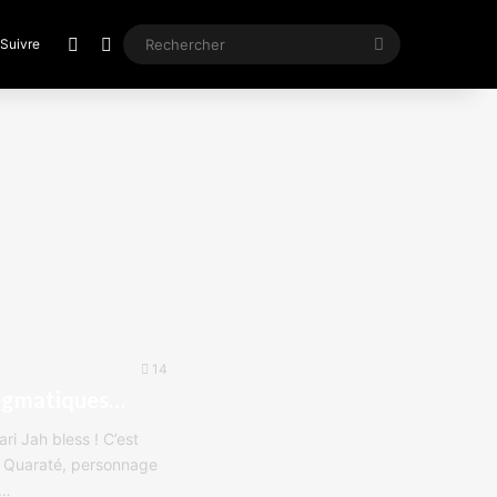
Article Aléatoire
Switch skin
Rechercher
Suivre
14
nigmatiques…
ri Jah bless ! C’est
r Quaraté, personnage
e…