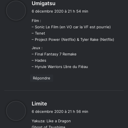
d
Umigatsu
i
6 décembre 2020 à 21 h 54 min
t
Film :
– Sonic Le Film (en VO car la VF est pourrie)
:
– Tenet
– Project Power (Netflix) & Tyler Rake (Netflix)
Jeux :
– Final Fantasy 7 Remake
– Hades
– Hyrule Warriors L’ère du Fléau
Répondre
d
Limite
i
6 décembre 2020 à 21 h 56 min
t
Yakuza: Like a Dragon
Ghost of Tsushima