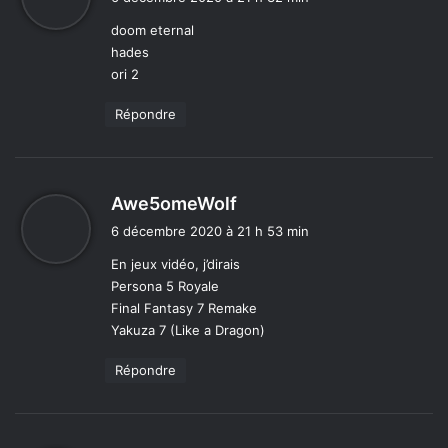
t
doom eternal
hades
:
ori 2
Répondre
d
Awe5omeWolf
i
6 décembre 2020 à 21 h 53 min
t
En jeux vidéo, j’dirais
Persona 5 Royale
:
Final Fantasy 7 Remake
Yakuza 7 (Like a Dragon)
Répondre