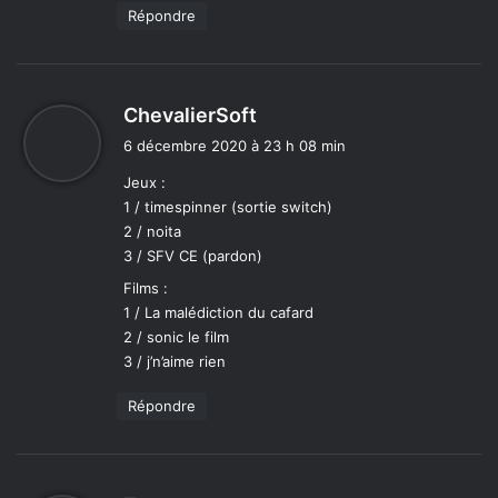
Répondre
d
ChevalierSoft
i
6 décembre 2020 à 23 h 08 min
t
Jeux :
1 / timespinner (sortie switch)
:
2 / noita
3 / SFV CE (pardon)
Films :
1 / La malédiction du cafard
2 / sonic le film
3 / j’n’aime rien
Répondre