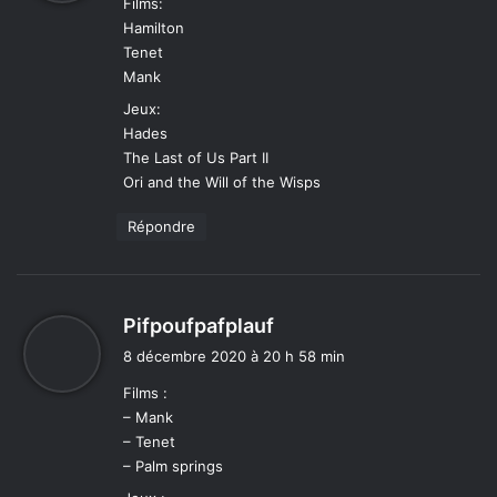
Films:
Hamilton
:
Tenet
Mank
Jeux:
Hades
The Last of Us Part II
Ori and the Will of the Wisps
Répondre
d
Pifpoufpafplauf
i
8 décembre 2020 à 20 h 58 min
t
Films :
– Mank
:
– Tenet
– Palm springs