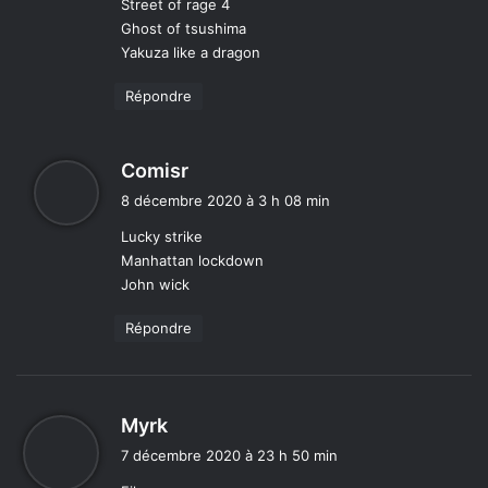
Street of rage 4
Ghost of tsushima
Yakuza like a dragon
Répondre
d
Comisr
i
8 décembre 2020 à 3 h 08 min
t
Lucky strike
Manhattan lockdown
:
John wick
Répondre
d
Myrk
i
7 décembre 2020 à 23 h 50 min
t