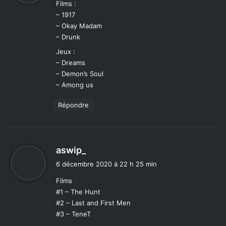
Films :
– 1917
:
– Okay Madam
– Drunk
Jeux :
– Dreams
– Demon’s Soul
– Among us
Répondre
d
aswip_
i
6 décembre 2020 à 22 h 25 min
t
Films
#1 – The Hunt
:
#2 – Last and First Men
#3 – TeneT