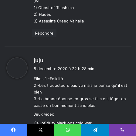
JV:
1) Ghost of Tsushima
2) Hades
3) Assasin’s Creed Valhalla
Répondre
d
juju
i
8 décembre 2020 à 22 h 28 min
t
Film : 1 -Felicità
2 -Les traducteurs pas vu mais je pense qu’ il est
:
bien
3 -La bonne épouse en gros se film est léger on
passe un bon moment sans plus
Jeux video
Call of duty black ops cold war
Papermario
Facebook
X
WhatsApp
Telegram
Viber