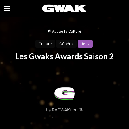
Menu
Accueil
/
Culture
Culture
Général
Jeux
Les Gwaks Awards Saison 2
Follow
La RéGWAKtion
on
X