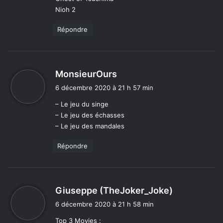
:
Nioh 2
Répondre
d
MonsieurOurs
i
6 décembre 2020 à 21 h 57 min
t
– Le jeu du singe
– Le jeu des échasses
:
– Le jeu des mandales
Répondre
d
Giuseppe (TheJoker_Joke)
i
6 décembre 2020 à 21 h 58 min
t
Top 3 Movies :