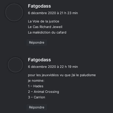
d
Fatgodass
i
6 décembre 2020 à 21 h 23 min
t
La Voie de la justice
Le Cas Richard Jewell
:
La malédiction du cafard
Répondre
d
Fatgodass
i
6 décembre 2020 à 22 h 19 min
t
pour les jeuxvidéos vu que j’ai le paludisme
je nomine:
:
1 – Hades
2 – Animal Crossing
3 – Carrion
Répondre