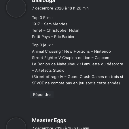
Baalouga
i
7 décembre 2020 à 18 h 26 min
t
Top 3 Film :
1917 – Sam Mendes
:
Tenet – Christopher Nolan
Petit Pays – Eric Barbier
Top 3 jeux :
Animal Crossing : New Horizons – Nintendo
Street Fighter V Chapion edition – Capcom
Le Donjon de Naheulbeuk : L’amulette du désordre
– Artefacts Studio
(Street of rage IV – Guard Crush Games en trois si
SFVCE ne compte pas en jeu sortis cette année)
Répondre
d
Measter Eggs
i
7 décembre 2020 à 20 h 05 min