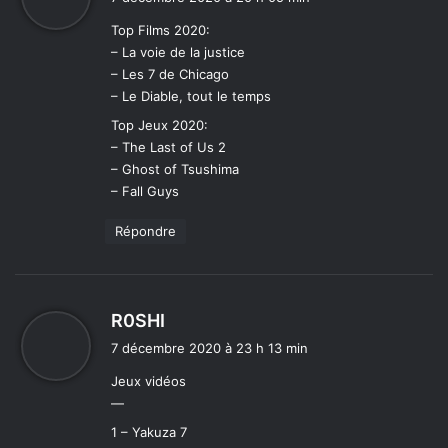
t
Top Films 2020:
– La voie de la justice
:
– Les 7 de Chicago
– Le Diable, tout le temps
Top Jeux 2020:
– The Last of Us 2
– Ghost of Tsushima
– Fall Guys
Répondre
d
R0SHI
i
7 décembre 2020 à 23 h 13 min
t
Jeux vidéos
—
:
1 – Yakuza 7