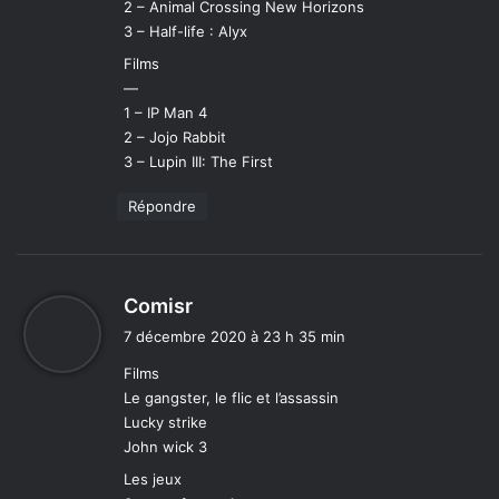
2 – Animal Crossing New Horizons
3 – Half-life : Alyx
Films
—
1 – IP Man 4
2 – Jojo Rabbit
3 – Lupin III: The First
Répondre
d
Comisr
i
7 décembre 2020 à 23 h 35 min
t
Films
Le gangster, le flic et l’assassin
:
Lucky strike
John wick 3
Les jeux