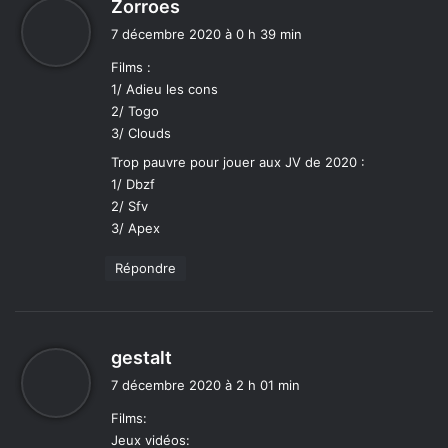
d
Zorroes
i
7 décembre 2020 à 0 h 39 min
t
Films :
1/ Adieu les cons
:
2/ Togo
3/ Clouds
Trop pauvre pour jouer aux JV de 2020 :
1/ Dbzf
2/ Sfv
3/ Apex
Répondre
d
gestalt
i
7 décembre 2020 à 2 h 01 min
t
Films:
Jeux vidéos:
: