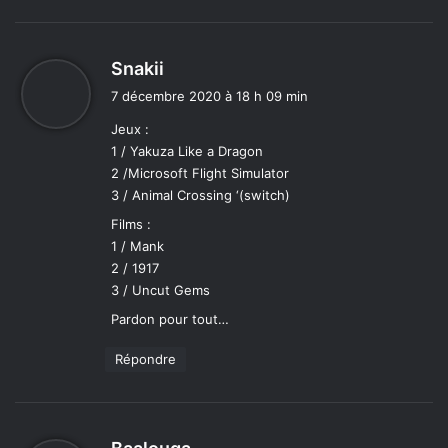
d
Snakii
i
7 décembre 2020 à 18 h 09 min
t
Jeux :
1 / Yakuza Like a Dragon
:
2 /Microsoft Flight Simulator
3 / Animal Crossing ‘(switch)
Films :
1 / Mank
2 / 1917
3 / Uncut Gems
Pardon pour tout…
Répondre
d