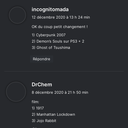
d
incognitomada
i
12 décembre 2020 à 13 h 24 min
t
OK du coup petit changement !
:
1) Cyberpunk 2007
2) Demon’s Souls sur PS3 + 2
3) Ghost of Tsushima
Répondre
d
DrChem
i
8 décembre 2020 à 21 h 50 min
t
film:
1) 1917
:
2) Manhattan Lockdown
3) Jojo Rabbit