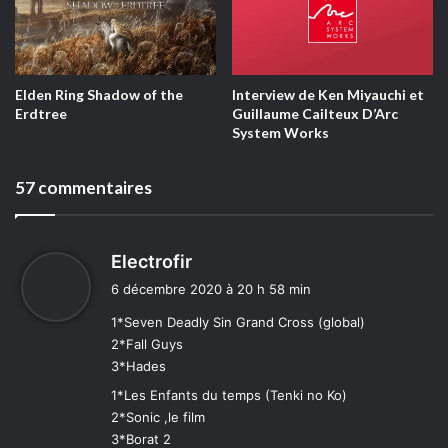
Elden Ring Shadow of the
Interview de Ken Miyauchi et
Erdtree
Guillaume Cailteux D’Arc
System Works
57 commentaires
d
Electrofir
i
6 décembre 2020 à 20 h 58 min
t
1*Seven Deadly Sin Grand Cross (global)
2*Fall Guys
:
3*Hades
1*Les Enfants du temps (Tenki no Ko)
2*Sonic ,le film
3*Borat 2