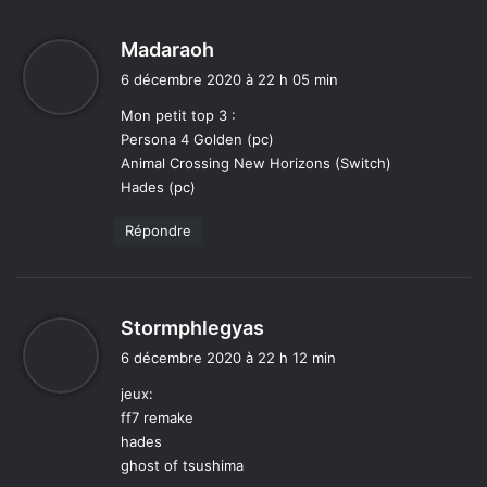
d
Madaraoh
i
6 décembre 2020 à 22 h 05 min
t
Mon petit top 3 :
Persona 4 Golden (pc)
:
Animal Crossing New Horizons (Switch)
Hades (pc)
Répondre
d
Stormphlegyas
i
6 décembre 2020 à 22 h 12 min
t
jeux:
ff7 remake
:
hades
ghost of tsushima