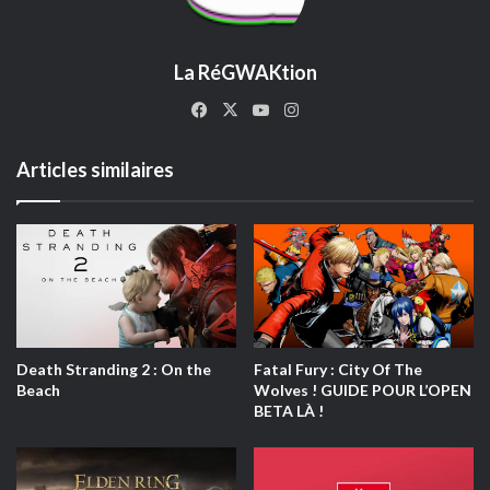
La RéGWAKtion
Facebook
X
YouTube
Instagram
Articles similaires
Death Stranding 2 : On the
Fatal Fury : City Of The
Beach
Wolves ! GUIDE POUR L’OPEN
BETA LÀ !