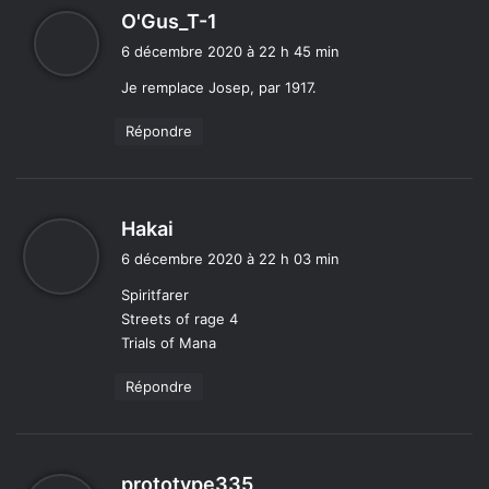
d
O'Gus_T-1
i
6 décembre 2020 à 22 h 45 min
t
Je remplace Josep, par 1917.
:
Répondre
d
Hakai
i
6 décembre 2020 à 22 h 03 min
t
Spiritfarer
Streets of rage 4
:
Trials of Mana
Répondre
d
prototype335