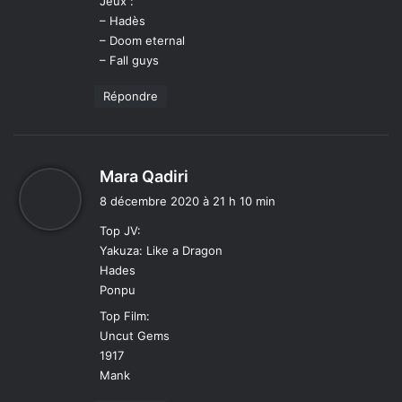
Jeux :
– Hadès
– Doom eternal
– Fall guys
Répondre
d
Mara Qadiri
i
8 décembre 2020 à 21 h 10 min
t
Top JV:
Yakuza: Like a Dragon
:
Hades
Ponpu
Top Film:
Uncut Gems
1917
Mank