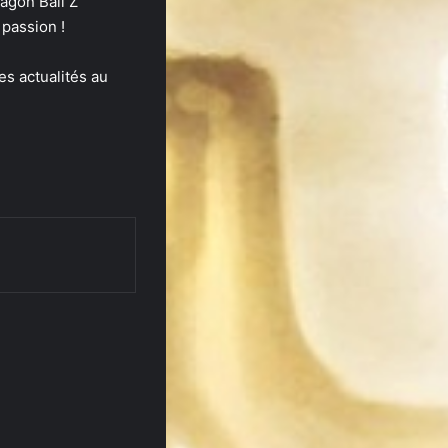
agon Ball Z
a passion !
es actualités au
Imprimer