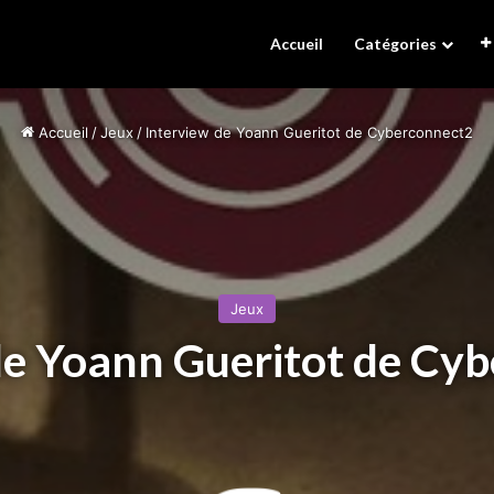
Accueil
Catégories
Accueil
/
Jeux
/
Interview de Yoann Gueritot de Cyberconnect2
Jeux
de Yoann Gueritot de Cy