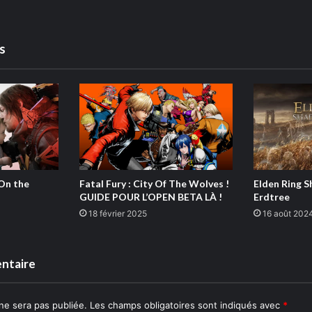
es
 On the
Fatal Fury : City Of The Wolves !
Elden Ring S
GUIDE POUR L’OPEN BETA LÀ !
Erdtree
18 février 2025
16 août 202
ntaire
ne sera pas publiée.
Les champs obligatoires sont indiqués avec
*