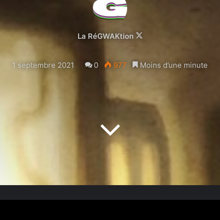
Follow
La RéGWAKtion
on
X
1 septembre 2021
0
977
Moins d’une minute