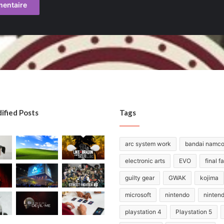
ified Posts
Tags
arc system work
bandai namc
electronic arts
EVO
final f
guilty gear
GWAK
kojima
microsoft
nintendo
ninten
playstation 4
Playstation 5