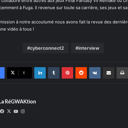
 collaboré entre autres aux jeux Final Fantasy VII Remake ou Dr
cemment à Fuga. Il revenue sur toute sa carrière, ses jeux et s
émission à notre accoutumé nous avons fait la revue des dernièr
ne vidéo à tous !
cyberconnect2
interview
Linkedin
Tumblr
Pinterest
Reddit
VKontakte
Partager par email
X
La RéGWAKtion
Facebook
X
YouTube
Instagram