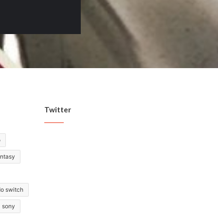
Twitter
o
antasy
do switch
sony