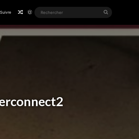
Article Aléatoire
Switch skin
Rechercher
Suivre
berconnect2