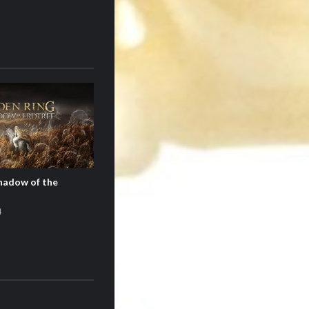
hadow of the
4