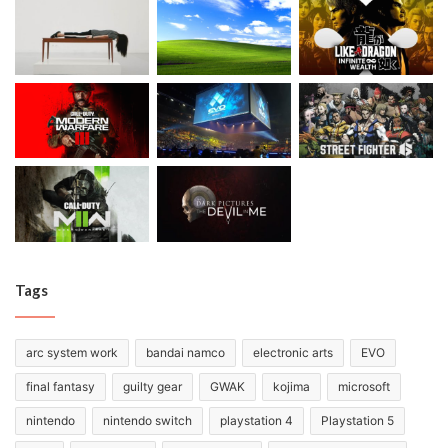
Tags
arc system work
bandai namco
electronic arts
EVO
final fantasy
guilty gear
GWAK
kojima
microsoft
nintendo
nintendo switch
playstation 4
Playstation 5