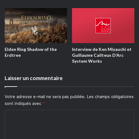
Elden Ring Shadow of the
Interview de Ken Miyauchi et
Erdtree
Guillaume Cailteux D’Arc
System Works
Laisser un commentaire
Évidemment, tout n’est pas exempt de défauts comme par
exemple les touches qui sont configurées de base de
Votre adresse e-mail ne sera pas publiée.
Les champs obligatoires
manière peu orthodoxe. La difficulté n’est pas en reste non
sont indiqués avec
*
plus et est particulièrement corsée.
C
Vous l’aurez compris ce jeu mérite votre curiosité et de
o
notre côté nous allons nous atteler a le finir afin de vous
m
fournir une critique du titre rapidement.