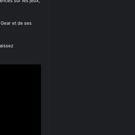
ences sur les jeux,
 Gear et de ses
naissez