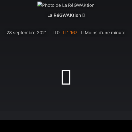
Follow
La RéGWAKtion
on
X
28 septembre 2021
0
1 167
Moins d’une minute