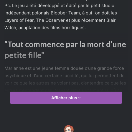
Pc. Le jeu a été développé et édité par le petit studio
indépendant polonais Bloober Team, à qui l’on doit les
Layers of Fear, The Observer et plus récemment Blair
Witch, adaptation des films horrifiques.
“Tout commence par la mort d’une
petite fille”
Marianne est une jeune femme douée d’une grande force
psychique et d’une certaine lucidité, qui lui permettent de
voir ce que les autres ne voient pas, d’entendre ce que les
autres n’entendent pas. N’ayant jamais vraiment su où se
situait sa place dans le monde, partagée entre celui des
Afficher plus
vivants et celui des morts, Marianne est capable d’interagir
avec l’au-delà, de communiquer avec les défunts, mais
aussi de reconstituer des souvenirs appartenant au passé.