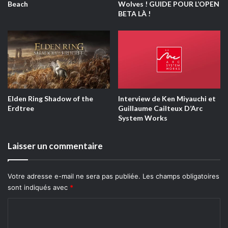
Beach
Wolves ! GUIDE POUR L’OPEN
utilisées. L’accent a été mis sur l’épique, pourtant les
BETA LÀ !
compositions sont régulièrement mal utilisées. On se
retrouve souvent avec des envolées dignes des plus
grands opéra, pour parler cuisine, pêche ou de banalités.
On notera qu’elles soutiennent bien l’action qui représente
tout de même 80% de la durée de vie du titre. Quoi qu’il en
soit, le mot qui qualifie le mieux les musiques sur le titre
est : oubliable.
Elden Ring Shadow of the
Interview de Ken Miyauchi et
Erdtree
Guillaume Cailteux D’Arc
System Works
Laisser un commentaire
Votre adresse e-mail ne sera pas publiée.
Les champs obligatoires
sont indiqués avec
*
C
o